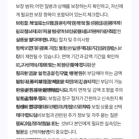
보장 범위: 어떤 질병과 상해를 보장하는지 확인하고, 자신에
게 필요한 보장 항목이 포함되어 있는지 체크합니다.
보험료: 보험료는 가입 나이, 직업, 병력 등 여러 요인에 따라
이러한 체크리스트를 활용하여 여러 보험 상품을 꼼꼼하게
달라집니다. 여러 보험사의 보험료를 비교하여 가장 적합한
비교해보세요. '지금 바로' 비교 사이트를 이용해 보세요!
상품을 찾아야 합니다.
실비보험다이렉트 가입 절차 및 주의사항
면책 기간 및 감액 기간: 보험 가입 후 특정 기간 동안에는 보
실비보험다이렉트 가입 절차는 일반적으로 다음과 같습니
장이 제한될 수 있습니다. 면책 기간과 감액 기간을 확인하
다.
고, 자신의 상황에 맞는지 판단해야 합니다.
비교 사이트 이용 또는 보험사 홈페이지 방문
자기부담금: 보험금을 청구할 때 본인이 부담해야 하는 금액
필요한 정보 입력 (나이, 직업, 병력 등)
입니다. 자기부담금 비율을 확인하고, 경제적인 부담이 가능
보험 상품 비교 및 선택
가입 시 주의해야 할 사항은 다음과 같습니다.
한 수준인지 판단해야 합니다.
가입 신청 및 서류 제출
약관을 꼼꼼히 확인하십시오. 특히 면책 및 감액 조항을 주의
보험금 청구 절차: 보험금 청구 절차가 간편하고 신속한지 확
보험료 납부
깊게 살펴보세요.
인해야 합니다.
자신의 건강 상태와 재정 상황을 고려하여 보험 상품을 선택
실비보험다이렉트 관련 추가 정보 및 FAQ
해야 합니다.
다이렉트 실비보험과 관련된 추가 정보 및 자주 묻는 질문
필요 이상의 보장을 받는 것보다 본인에게 필요한 실속있는
(FAQ)을 정리했습니다.
보장을 선택하는 것이 중요합니다.
질문
답변