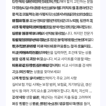
잡한 약관 때문에 어떤 보험에 가입해야 할지 고민하는 분들
다이렉트 실비보험의 장점과 단점
이 많습니다. 이 글에서는 실비보험다이렉트를 통해 보다 간
다이렉트 실비보험은 보험 설계사를 거치지 않고 온라인으
편하고 효율적으로 나에게 맞는 실비보험을 찾는 방법을 안
로 직접 가입하는 방식입니다. 설계사 수수료가 없어 보험료
내합니다. 비교 사이트를 활용하여 시간과 노력을 절약하고,
를 절약할 수 있는 것이 가장 큰 장점입니다. 또한, 시간과 장
보험료 절감
나에게 최적화된 보험 상품을 선택하는 전략을 제시합니다.
소에 제약 없이 편리하게 가입할 수 있으며, 자신에게 맞는
시간 및 장소의 제약 없음
상품을 꼼꼼히 비교하여 선택할 수 있습니다. 하지만 전문가
다양한 상품 비교 가능
실비보험다이렉트 비교 사이트 활용법
의 도움 없이 스스로 정보를 찾고 분석해야 하는 부담이 있으
자율적인 상품 선택 가능
실비보험다이렉트 비교는 다양한 보험 상품을 한눈에 비교
며, 복잡한 약관을 이해하는 데 어려움을 느낄 수 있습니다.
전문가 상담 부재
할 수 있는 온라인 비교 사이트를 이용하는 것이 효율적입니
약관 이해의 어려움
다. 원하는 보장 내용과 예산을 입력하면, 조건에 맞는 상품
비교 사이트의 신뢰성 확인
들을 쉽게 비교할 수 있습니다. 비교 사이트를 이용할 때는
보장 내용 및 특약 비교
다음과 같은 점을 유의해야 합니다.
보험료와 자기부담금 비교
지금 바로 다양한 실비보험다이렉트 비교 사이트를 검색하
가입 조건 확인
고, 나에게 맞는 상품을 찾아보세요!
고객 평점 및 후기 확인
나에게 맞는 실비보험 선택하기: 주요 고려 사항
실비보험 가입 시에는 보장 범위, 보험료, 자기부담금, 갱신
방식 등 여러 가지 요소를 고려해야 합니다. 특히, 자신의 건
강 상태와 생활 습관, 예상되는 의료비 지출 등을 고려하여
고려 사항
설명
가장 적합한 상품을 선택하는 것이 중요합니다. 예를 들어,
보장 범위
입원, 통원, 수술 등 보장 범위 확인