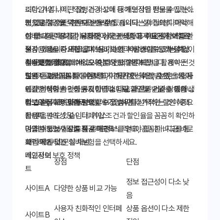
니다. 가입 나이, 직업, 건강 상태 등 개인적인 정보를 입력하
조항입니다. 어떤 질병과 사고에 대해 보장을 받을 수 있는
면 맞춤형 상품 추천도 받을 수 있습니다. '실비보험다이렉
지, 그리고 어떤 경우에는 보장이 제외되는지 정확히 파악해
보험료 절감을 위한 다양한 방법
트' 비교사이트를 이용하면 더욱 편리하고 빠르게 정보를 얻
야 합니다. 특히 암, 뇌졸중, 심근경색증 등 주요 질환에 대한
실비보험은 장기간 유지해야 하는 상품이기 때문에 보험료
을 수 있습니다. 무료로 이용 가능한 서비스이므로 부담 없이
보장 내용을 자세히 살펴보고, 가입 후 발생할 수 있는 예상
절감은 매우 중요합니다. '실비보험다이렉트'를 통해 설계사
활용해 보세요.
치 못한 상황에 대해서도 충분히 고려해야 합니다. 계약 전
수수료를 절감할 수 있으며, 다양한 할인 혜택을 활용하는 것
실비보험다이렉트 비교사이트 선택 가이드
설명자료를 꼼꼼히 읽어보고, 이해가 안 되는 부분은 보험사
도 좋은 방법입니다. 예를 들어 건강검진 수검, 금연, 운동 등
많은 비교사이트들이 존재하기 때문에 신뢰할 수 있는 사이
에 문의하여 확인하는 것이 좋습니다. 자신의 건강 상태와 생
건강한 생활 습관을 유지하면 보험료 할인을 받을 수 있습니
트를 선택하는 것이 중요합니다. 다음과 같은 기준을 통해 신
활 습관을 고려하여 필요한 보장 범위를 선택하는 것이 중요
다. 또한, 가족 단위로 보험에 가입하면 추가적인 할인 혜택
뢰도 높은 사이트를 선택할 수 있습니다.
정보의 정확성 및 투명성
합니다.
을 받을 수도 있습니다. 가입 조건과 할인율을 꼼꼼히 확인하
사용자 편의성 및 인터페이스
여 최대한 보험료를 절감하도록 노력해야 합니다. 지금 바로
다양한 보험사 상품 제공 여부
믿을 수 있는 사이트를 통해 정보를 얻고, 꼼꼼한 비교를 통
확인해보세요!
고객 지원 및 문의 채널
해 나에게 맞는 실비보험을 선택하세요.
개인정보 보호 정책
비교사이
장점
단점
트
정보 접근성이 다소 낮
사이트A
다양한 상품 비교 가능
음
사용자 친화적인 인터페
상품 옵션이 다소 제한
사이트B