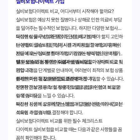
실비보험다이렉트 가입
실비보험다이렉트 비교, 어디서부터 시작해야 할까요?
실비보험은 예상치 못한 질병이나 상해로 인한 의료비 부담
을 덜어주는 필수적인 보험입니다. 하지만 다양한 보험사와
복잡한 상품 구성 때문에 어떤 보험에 가입해야 할지 고민하
다이렉트 실비보험의 장점과 단점 비교 분석
는 분들이 많습니다. 특히, 시간과 비용을 절약하고자 하는
다이렉트 실비보험은 설계사를 거치지 않고 보험사 홈페이
분들에게는 '실비보험다이렉트' 가입이 매력적인 선택지가
지나 비교사이트를 통해 직접 가입하는 방식입니다. 이를 통
될 수 있습니다. 본 가이드에서는 실비보험다이렉트 비교 및
해 얻을 수 있는 장점은 다음과 같습니다.
낮은 보험료: 설계사 수수료가 없어 보험료가 상대적으로 저
가입 과정을 단계별로 안내하여, 여러분이 최적의 보험 상품
렴합니다.
을 선택하는 데 도움을 드리겠습니다.
편리한 가입 절차: 온라인으로 간편하게 가입할 수 있습니다.
하지만 다음과 같은 단점도 고려해야 합니다.
투명한 정보 제공: 보험 상품 정보를 직접 확인하고 비교할
전문적인 상담 부족: 설계사의 도움을 받을 수 없어 보험 가
수 있습니다.
입에 어려움을 느낄 수 있습니다.
복잡한 상품 비교: 다양한 상품을 비교 분석하는 데 시간이
따라서 자신의 상황에 맞는 장점과 단점을 신중하게 비교 분
소요될 수 있습니다.
석하여 가입 여부를 결정해야 합니다.
실비보험다이렉트 비교를 위한 필수 체크리스트
다이렉트 실비보험을 비교할 때는 다음과 같은 사항들을 꼼
꼼히 확인해야 합니다.