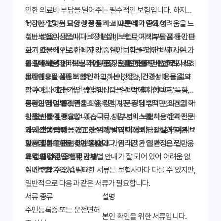
인한 의료비 부담을 덜어주는 필수적인 보험입니다. 하지만
복잡한 절차와 다양한 상품 비교 때문에 가입에 어려움을 느
1. 나에게 맞는 보험 상품 찾기: 비교분석의 중요성
끼는 분들이 많습니다. 이제 '실비보험다이렉트'를 통해 간편
실비보험은 상품마다 보장 범위, 보험료, 자기부담금 등이 다
하고 효율적으로 나에게 맞는 실비보험을 찾아보세요. 본 가
르기 때문에 신중한 비교가 중요합니다. 온라인 비교사이트
이드에서는 실비보험다이렉트 가입 절차를 단계별로 자세히
를 활용하여 여러 회사의 상품 정보를 한눈에 비교해보세요.
2. 실비보험다이렉트 가입 과정: 온라인으로 간편하게
안내해드립니다.
보장내용을 꼼꼼히 확인하고, 나이, 직업, 건강상태 등을 고
온라인으로 실비보험에 가입하는 것은 시간과 비용을 절약
려하여 나에게 가장 적합한 상품을 선택해야 합니다. 특히,
할 수 있는 효율적인 방법입니다. '실비보험다이렉트'를 통해
중복보장 여부와 면책조항, 감액기간 등 세부적인 조건을 확
온라인 가입 플랫폼을 이용하면, 방문 상담 없이 편리하게 가
회원가입 및 로그인
인하는 것이 중요합니다. 무료 상담 서비스를 이용하여 전문
입 절차를 진행할 수 있습니다. 대부분의 보험사는 온라인 가
상품 선택 및 비교
가의 도움을 받는 것도 좋은 방법입니다. 지금 바로 나에게
입 시스템을 제공하고 있으며, 필요한 정보를 입력하고, 필요
개인정보 입력
가입 전에 약관을 꼼꼼히 읽어보고, 이해되지 않는 부분은 보
맞는 실비보험을 찾아보세요!
한 서류를 업로드하면 됩니다. 가입 과정은 일반적으로 다음
보험금 청구 관련 정보 확인
험사에 문의하는 것이 좋습니다. 온라인 가입 과정은 일반적
과 같습니다.
계약 체결 및 보험료 납부
으로 매우 간단하며, 단계별 안내가 잘 되어 있어 어려움 없
3. 필요 서류 준비 및 제출
이 진행할 수 있습니다.
실비보험 가입 시 필요한 서류는 보험사마다 다를 수 있지만,
일반적으로 다음과 같은 서류가 필요합니다.
서류 종류
설명
주민등록증 또는 운전면허
본인 확인을 위한 서류입니다.