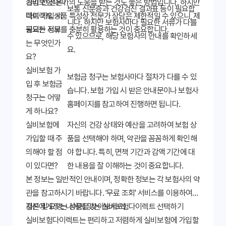
가입 전 전문가의 도움을 받는 것도 좋은 방법입니다. 하지만
실비보험다이
보통 신분증과 건강검진 결과표 등이 필요합
다이렉트 상품 특성상 전문가 상담은 제한적일 수 있으니, 제
렉트 가입 시
니다. 하지만 보험사마다 필요한 서류가 다를
공되는 정보를 충분히 활용하는 것이 중요합니다.
필요한 서류
수 있으므로, 해당 보험사의 안내를 확인하세
는 무엇인가
요.
요?
실비보험 가
보험금 청구는 보험사마다 절차가 다를 수 있
입 후 보험금
습니다. 보험 가입 시 받은 안내문이나 보험사
청구는 어떻
홈페이지를 참고하여 진행하면 됩니다.
게 하나요?
실비보험에
자신의 건강 상태와 예산을 고려하여 보험 상
가입할 때 주
품을 선택해야 하며, 약관을 꼼꼼하게 확인해
의해야 할 점
야 합니다. 특히, 면책 기간과 감액 기간에 대
이 있다면?
한 내용을 잘 이해하는 것이 중요합니다.
본 정보는 일반적인 안내이며, 정확한 정보는 각 보험사의 약
관을 참고하시기 바랍니다. '무료 조회' 서비스를 이용하여
자신에게 맞는 상품을 찾아보세요!
결론 및 요약: 나에게 맞는 실비보험다이렉트 선택하기
실비보험다이렉트는 편리하고 저렴하게 실비보험에 가입할