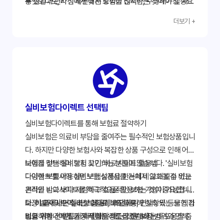
무엇보다도, 자신에게 맞는 보험을 선택하는 것이 가장 중요
용 절감과 편리성 측면에서 장점이 많지만, 주의해야 할 사항
하다는 것을 기억하세요.
들도 존재합니다. 본 가이드에서 제시된 내용들을 꼼꼼히 확
더보기 +
인하고, 자신에게 맞는 보험 상품을 신중하게 선택하여 불필
요한 손해를 방지하십시오. 지금 바로 실비보험다이렉트 비
교 사이트를 이용하여 정보를 얻고, 가입 전 전문가와 상담을
통해 최적의 선택을 하시기 바랍니다. 정보 검색 및 조회를
통해 더욱 자세한 내용을 확인하시고, 현명한 소비자가 되세
요!
실비보험다이렉트 선택팁
실비보험다이렉트를 통해 보험료 절약하기
실비보험은 의료비 부담을 줄여주는 필수적인 보험상품입니
다. 하지만 다양한 보험사와 복잡한 상품 구성으로 인해 어떤
보험을 선택해야 할지 고민하는 분들이 많습니다. '실비보험
나에게 맞는 실비보험 찾기: 비교사이트 활용법
다이렉트'를 이용하면 보험설계사를 거치지 않고 직접 비교
다양한 보험사의 실비보험 상품을 한눈에 비교해볼 수 있는
견적을 받아 보다 저렴하고 효율적인 보험 가입이 가능합니
온라인 비교사이트를 적극적으로 활용하는 것이 중요합니
다. 이 글에서는 실비보험다이렉트를 통해 실속 있는 보험 가
다. 비교사이트에서는 보험료, 보장내용, 면책항목 등을 직접
보장 범위 및 면책 조항 꼼꼼히 확인하기
입을 위한 선택팁을 자세히 알려드리겠습니다.
비교하여 나에게 가장 적합한 상품을 선택하는데 도움을 줍
보험 가입 전 반드시 확인해야 하는 것은 보장 범위와 면책