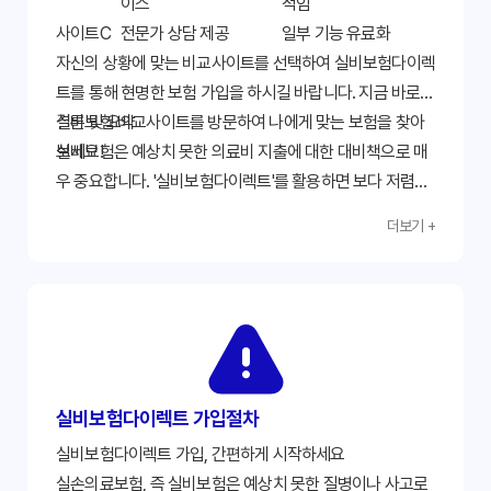
이스
적임
사이트C
전문가 상담 제공
일부 기능 유료화
자신의 상황에 맞는 비교사이트를 선택하여 실비보험다이렉
트를 통해 현명한 보험 가입을 하시길 바랍니다. 지금 바로
실비보험 비교사이트를 방문하여 나에게 맞는 보험을 찾아
결론 및 요약
보세요!
실비보험은 예상치 못한 의료비 지출에 대한 대비책으로 매
우 중요합니다. '실비보험다이렉트'를 활용하면 보다 저렴하
고 효율적으로 보험 가입이 가능합니다. 본 가이드에서 설명
더보기 +
한 팁들을 활용하여 꼼꼼하게 비교하고, 나에게 맞는 최적의
상품을 선택하여 안전하고 경제적인 보험 생활을 설계하시
기 바랍니다. 주요 질환에 대한 보장 범위와 면책 조항을 꼼
꼼히 확인하고, 다양한 할인 혜택을 적극적으로 활용하여 보
험료 부담을 줄이도록 노력하세요. 지금 바로 실비보험다이
렉트를 통해 나에게 맞는 보험을 찾아보세요!
실비보험다이렉트 가입절차
실비보험다이렉트 가입, 간편하게 시작하세요
실손의료보험, 즉 실비보험은 예상치 못한 질병이나 사고로