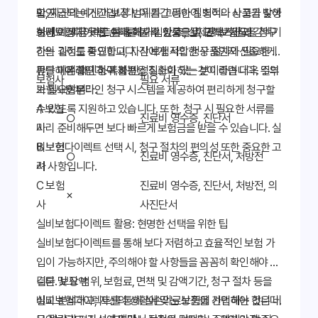
고, 자신의 예산과 보장 범위를 고려하여 최적의 상품을 찾아
만 지급되는 기간입니다. 이 기간 동안 질병이나 사고가 발생
확인
하면 예상치 못한 손해를 볼 수 있으므로, 면책기간과 감액기
실비보험다이렉트를 통해 가입한 후, 실제로 보험금을 청구
보세요. 지금 바로 여러 회사의 상품을 비교해보세요!
간의 길이를 확인하고, 자신에게 적합한 상품인지 신중하게
하는 과정도 중요합니다. 각 보험사의 청구 절차와 필요한 서
판단해야 합니다. 특히 만성질환이 있는 분이라면 더욱 주의
류를 미리 확인하여 불편을 최소화하는 것이 좋습니다. 일부
온라인 청구 가능
보험사
필요 서류
가 필요합니다.
보험사는 온라인 청구 시스템을 제공하여 편리하게 청구할
여부
수 있도록 지원하고 있습니다. 또한, 청구 시 필요한 서류를
A 보험
○
진료비 영수증, 진단서
미리 준비해두면 보다 빠르게 보험금을 받을 수 있습니다. 실
사
비보험다이렉트 선택 시, 청구 절차의 편의성 또한 중요한 고
B 보험
○
진료비 영수증, 진단서, 처방전
려 사항입니다.
사
C 보험
진료비 영수증, 진단서, 처방전, 의
×
사
사진단서
실비보험다이렉트 활용: 현명한 선택을 위한 팁
실비보험다이렉트를 통해 보다 저렴하고 효율적인 보험 가
입이 가능하지만, 주의해야 할 사항들을 꼼꼼히 확인해야 합
니다. 보장 범위, 보험료, 면책 및 감액기간, 청구 절차 등을
결론 및 요약
비교 분석하고, 자신의 상황에 맞는 상품을 선택해야 합니다.
실비보험다이렉트를 통해 실손의료보험에 가입하는 것은 비