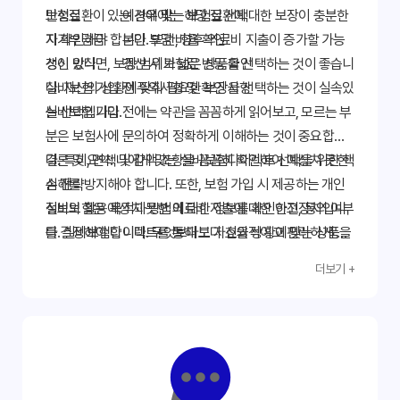
만성질환이 있는 경우에는 해당 질환에 대한 보장이 충분한
보험료
예산에 맞는 보험료 선택
지 확인해야 합니다. 또한, 향후 의료비 지출이 증가할 가능
자기부담금
본인 부담 비율 확인
성이 있다면, 보장 범위가 넓은 상품을 선택하는 것이 좋습니
갱신 방식
갱신 시 보험료 변동 확인
다. 자신의 상황에 맞춰 필요한 보장을 선택하는 것이 실속있
실비보험 가입 전 주의사항 및 확인 사항
는 선택입니다.
실비보험 가입 전에는 약관을 꼼꼼하게 읽어보고, 모르는 부
분은 보험사에 문의하여 정확하게 이해하는 것이 중요합니
다. 특히, 면책 및 감액 조항을 꼼꼼히 확인하여 예상치 못한
결론 및 요약: 나에게 맞는 실비보험다이렉트 선택을 위한 핵
손해를 방지해야 합니다. 또한, 보험 가입 시 제공하는 개인
심 전략
정보의 활용 목적과 방법에 대한 정보를 확인하고, 동의 여부
실비보험은 예상치 못한 의료비 지출에 대한 안전장치입니
를 결정해야 합니다. 무엇보다도 자신의 상황에 맞는 상품을
다. 실비보험다이렉트를 통해 보다 효율적이고 편리하게 나
선택하는 것이 중요하며, 필요시 전문가의 도움을 받는 것도
에게 맞는 상품을 찾을 수 있습니다. 다양한 비교 사이트를
더보기 +
좋은 방법입니다. 잘못된 정보로 인한 피해를 예방하기 위해,
활용하고, 보장 범위, 보험료, 자기부담금 등을 꼼꼼히 비교
믿을 수 있는 정보 출처를 이용해야 합니다. 정보 검색 시, 다
분석하여 최적의 선택을 하세요. 약관을 주의 깊게 읽고, 필
양한 출처의 정보를 비교 분석하여 정확한 정보를 얻는 노력
요한 경우 전문가의 도움을 받는 것도 좋은 방법입니다. 지금
이 필요합니다.
바로 실비보험다이렉트 비교를 시작하고, 미래를 위한 현명
한 선택을 하십시오.