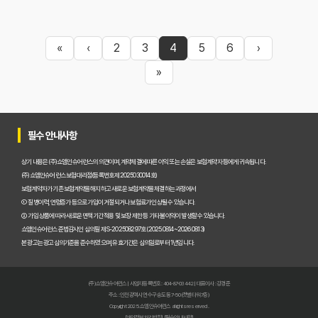
«
‹
2
3
4
5
6
›
»
필수 안내사항
상기 내용은 (주)쇼엠인슈어런스의 의견이며, 계약체결에 따른 이익 또는 손실은 보험계약자 등에게 귀속됩니다.
(주)쇼엠인슈어런스 보험대리점(등록번호 제2025030014호)
보험계약자가 기존 보험계약을 해지하고 새로운 보험계약을 체결하는 과정에서
① 질병이력, 연령증가 등으로 가입이 거절되거나 보험료가 인상될 수 있습니다.
② 가입 상품에 따라 새로운 면책기간 적용 및 보장 제한 등 기타 불이익이 발생할 수 있습니다.
쇼엠인슈어런스 준법감시인 심의필 제S-202508297호 (2025.08.14~2026.08.13)
본 광고는 광고심의기준을 준수하였으며, 유효기간은 심의일로부터 1년입니다.
(주)쇼엠인슈어런스 | 사업자등록번호 : 404-87-03442 | 대표이사 : 강경준
주소 : 인천광역시 연수구 송도동 7-50 (갯벌타워 7층)
Copyright 2025. 쇼엠인슈어런스 all rights reserved.
[개인정보처리방침]
[필수안내사항]