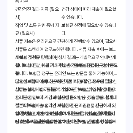
증 사본
건강검진 결과 자료 (필요
건강 상태에 따라 제출이 필요할
시)
수 있습니다.
직업 및 소득 관련 증빙 자
보험료 산정에 필요할 수 있습니
료 (필요시)
다.
서류 제출은 온라인으로 간편하게 진행할 수 있으며, 필요한
서류를 스캔하여 업로드하면 됩니다. 서류 제출 후에는 보험
사에서 심사를 진행하며, 심사 결과는 개별적으로 안내받게
4. 보험금 청구 및 절차 안내
됩니다. 빠른 심사를 위해 정확한 정보를 제공하는 것이 중요
실비보험 가입 후 의료비가 발생하면 보험금을 청구할 수 있
합니다.
습니다. 보험금 청구는 온라인 또는 방문을 통해 가능하며,
필요한 서류와 함께 청구하면 됩니다. 보험금 청구에 필요한
5. 실비보험다이렉트 선택의 이점: 시간 절약과 비용 절감
서류는 보험사별로 다를 수 있으므로, 보험 가입 시 안내 받
실비보험다이렉트를 통해 가입하면, 보험 설계사를 통한 오
은 내용을 참고하거나 보험사에 문의하는 것이 좋습니다. 대
프라인 가입보다 시간과 비용을 절약할 수 있습니다. 설계사
부분의 보험사는 온라인 보험금 청구 시스템을 제공하고 있
수수료가 없어 보험료가 저렴하며, 온라인으로 간편하게 가
결론 및 요약
으며, 웹사이트를 통해 간편하게 청구할 수 있습니다. 필요
입 절차를 진행할 수 있습니다. 시간을 절약하고, 나에게 맞
실비보험은 예상치 못한 의료비 지출에 대한 안전장치입니
서류를 모두 제출하면 보험사에서 심사를 진행하며, 심사가
는 최적의 상품을 선택하여 효율적인 보험 가입을 경험해보
다. '실비보험다이렉트'를 통해 온라인으로 간편하게 가입 절
완료되면 보험금이 지급됩니다. 보험금 청구 절차에 대한 자
세요. 지금 바로 '실비보험다이렉트'를 통해 나에게 맞는 보
차를 진행하고, 나에게 맞는 최적의 보험 상품을 선택하여 경