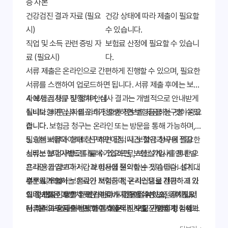
증 사본
건강검진 결과 자료 (필요
건강 상태에 따라 제출이 필요할
시)
수 있습니다.
직업 및 소득 관련 증빙 자
보험료 산정에 필요할 수 있습니
료 (필요시)
다.
서류 제출은 온라인으로 간편하게 진행할 수 있으며, 필요한
서류를 스캔하여 업로드하면 됩니다. 서류 제출 후에는 보험
사에서 심사를 진행하며, 심사 결과는 개별적으로 안내받게
4. 보험금 청구 및 절차 안내
됩니다. 빠른 심사를 위해 정확한 정보를 제공하는 것이 중요
실비보험 가입 후 의료비가 발생하면 보험금을 청구할 수 있
합니다.
습니다. 보험금 청구는 온라인 또는 방문을 통해 가능하며,
필요한 서류와 함께 청구하면 됩니다. 보험금 청구에 필요한
5. 실비보험다이렉트 선택의 이점: 시간 절약과 비용 절감
서류는 보험사별로 다를 수 있으므로, 보험 가입 시 안내 받
실비보험다이렉트를 통해 가입하면, 보험 설계사를 통한 오
은 내용을 참고하거나 보험사에 문의하는 것이 좋습니다. 대
프라인 가입보다 시간과 비용을 절약할 수 있습니다. 설계사
부분의 보험사는 온라인 보험금 청구 시스템을 제공하고 있
수수료가 없어 보험료가 저렴하며, 온라인으로 간편하게 가
결론 및 요약
으며, 웹사이트를 통해 간편하게 청구할 수 있습니다. 필요
입 절차를 진행할 수 있습니다. 시간을 절약하고, 나에게 맞
실비보험은 예상치 못한 의료비 지출에 대한 안전장치입니
서류를 모두 제출하면 보험사에서 심사를 진행하며, 심사가
는 최적의 상품을 선택하여 효율적인 보험 가입을 경험해보
다. '실비보험다이렉트'를 통해 온라인으로 간편하게 가입 절
완료되면 보험금이 지급됩니다. 보험금 청구 절차에 대한 자
세요. 지금 바로 '실비보험다이렉트'를 통해 나에게 맞는 보
차를 진행하고, 나에게 맞는 최적의 보험 상품을 선택하여 경