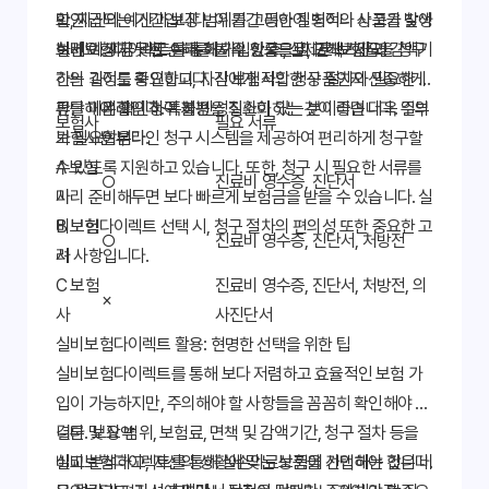
고, 자신의 예산과 보장 범위를 고려하여 최적의 상품을 찾아
만 지급되는 기간입니다. 이 기간 동안 질병이나 사고가 발생
확인
하면 예상치 못한 손해를 볼 수 있으므로, 면책기간과 감액기
실비보험다이렉트를 통해 가입한 후, 실제로 보험금을 청구
보세요. 지금 바로 여러 회사의 상품을 비교해보세요!
간의 길이를 확인하고, 자신에게 적합한 상품인지 신중하게
하는 과정도 중요합니다. 각 보험사의 청구 절차와 필요한 서
판단해야 합니다. 특히 만성질환이 있는 분이라면 더욱 주의
류를 미리 확인하여 불편을 최소화하는 것이 좋습니다. 일부
온라인 청구 가능
보험사
필요 서류
가 필요합니다.
보험사는 온라인 청구 시스템을 제공하여 편리하게 청구할
여부
수 있도록 지원하고 있습니다. 또한, 청구 시 필요한 서류를
A 보험
○
진료비 영수증, 진단서
미리 준비해두면 보다 빠르게 보험금을 받을 수 있습니다. 실
사
비보험다이렉트 선택 시, 청구 절차의 편의성 또한 중요한 고
B 보험
○
진료비 영수증, 진단서, 처방전
려 사항입니다.
사
C 보험
진료비 영수증, 진단서, 처방전, 의
×
사
사진단서
실비보험다이렉트 활용: 현명한 선택을 위한 팁
실비보험다이렉트를 통해 보다 저렴하고 효율적인 보험 가
입이 가능하지만, 주의해야 할 사항들을 꼼꼼히 확인해야 합
니다. 보장 범위, 보험료, 면책 및 감액기간, 청구 절차 등을
결론 및 요약
비교 분석하고, 자신의 상황에 맞는 상품을 선택해야 합니다.
실비보험다이렉트를 통해 실손의료보험에 가입하는 것은 비