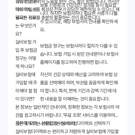
가입 전 전문가의 도움을 받는 것도 좋은 방법입니다. 하지만
실비보험다이
보통 신분증과 건강검진 결과표 등이 필요합
다이렉트 상품 특성상 전문가 상담은 제한적일 수 있으니, 제
렉트 가입 시
니다. 하지만 보험사마다 필요한 서류가 다를
공되는 정보를 충분히 활용하는 것이 중요합니다.
필요한 서류
수 있으므로, 해당 보험사의 안내를 확인하세
는 무엇인가
요.
요?
실비보험 가
보험금 청구는 보험사마다 절차가 다를 수 있
입 후 보험금
습니다. 보험 가입 시 받은 안내문이나 보험사
청구는 어떻
홈페이지를 참고하여 진행하면 됩니다.
게 하나요?
실비보험에
자신의 건강 상태와 예산을 고려하여 보험 상
가입할 때 주
품을 선택해야 하며, 약관을 꼼꼼하게 확인해
의해야 할 점
야 합니다. 특히, 면책 기간과 감액 기간에 대
이 있다면?
한 내용을 잘 이해하는 것이 중요합니다.
본 정보는 일반적인 안내이며, 정확한 정보는 각 보험사의 약
관을 참고하시기 바랍니다. '무료 조회' 서비스를 이용하여
자신에게 맞는 상품을 찾아보세요!
결론 및 요약: 나에게 맞는 실비보험다이렉트 선택하기
실비보험다이렉트는 편리하고 저렴하게 실비보험에 가입할