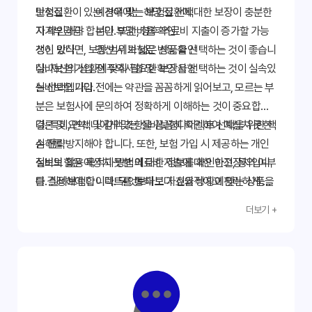
만성질환이 있는 경우에는 해당 질환에 대한 보장이 충분한
보험료
예산에 맞는 보험료 선택
지 확인해야 합니다. 또한, 향후 의료비 지출이 증가할 가능
자기부담금
본인 부담 비율 확인
성이 있다면, 보장 범위가 넓은 상품을 선택하는 것이 좋습니
갱신 방식
갱신 시 보험료 변동 확인
다. 자신의 상황에 맞춰 필요한 보장을 선택하는 것이 실속있
실비보험 가입 전 주의사항 및 확인 사항
는 선택입니다.
실비보험 가입 전에는 약관을 꼼꼼하게 읽어보고, 모르는 부
분은 보험사에 문의하여 정확하게 이해하는 것이 중요합니
다. 특히, 면책 및 감액 조항을 꼼꼼히 확인하여 예상치 못한
결론 및 요약: 나에게 맞는 실비보험다이렉트 선택을 위한 핵
손해를 방지해야 합니다. 또한, 보험 가입 시 제공하는 개인
심 전략
정보의 활용 목적과 방법에 대한 정보를 확인하고, 동의 여부
실비보험은 예상치 못한 의료비 지출에 대한 안전장치입니
를 결정해야 합니다. 무엇보다도 자신의 상황에 맞는 상품을
다. 실비보험다이렉트를 통해 보다 효율적이고 편리하게 나
선택하는 것이 중요하며, 필요시 전문가의 도움을 받는 것도
에게 맞는 상품을 찾을 수 있습니다. 다양한 비교 사이트를
더보기 +
좋은 방법입니다. 잘못된 정보로 인한 피해를 예방하기 위해,
활용하고, 보장 범위, 보험료, 자기부담금 등을 꼼꼼히 비교
믿을 수 있는 정보 출처를 이용해야 합니다. 정보 검색 시, 다
분석하여 최적의 선택을 하세요. 약관을 주의 깊게 읽고, 필
양한 출처의 정보를 비교 분석하여 정확한 정보를 얻는 노력
요한 경우 전문가의 도움을 받는 것도 좋은 방법입니다. 지금
이 필요합니다.
바로 실비보험다이렉트 비교를 시작하고, 미래를 위한 현명
한 선택을 하십시오.