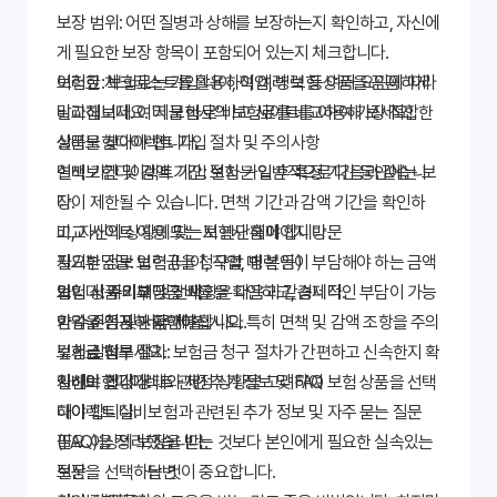
보장 범위: 어떤 질병과 상해를 보장하는지 확인하고, 자신에
게 필요한 보장 항목이 포함되어 있는지 체크합니다.
보험료: 보험료는 가입 나이, 직업, 병력 등 여러 요인에 따라
이러한 체크리스트를 활용하여 여러 보험 상품을 꼼꼼하게
달라집니다. 여러 보험사의 보험료를 비교하여 가장 적합한
비교해보세요. '지금 바로' 비교 사이트를 이용해 보세요!
상품을 찾아야 합니다.
실비보험다이렉트 가입 절차 및 주의사항
면책 기간 및 감액 기간: 보험 가입 후 특정 기간 동안에는 보
실비보험다이렉트 가입 절차는 일반적으로 다음과 같습니
장이 제한될 수 있습니다. 면책 기간과 감액 기간을 확인하
다.
고, 자신의 상황에 맞는지 판단해야 합니다.
비교 사이트 이용 또는 보험사 홈페이지 방문
자기부담금: 보험금을 청구할 때 본인이 부담해야 하는 금액
필요한 정보 입력 (나이, 직업, 병력 등)
입니다. 자기부담금 비율을 확인하고, 경제적인 부담이 가능
보험 상품 비교 및 선택
가입 시 주의해야 할 사항은 다음과 같습니다.
한 수준인지 판단해야 합니다.
가입 신청 및 서류 제출
약관을 꼼꼼히 확인하십시오. 특히 면책 및 감액 조항을 주의
보험금 청구 절차: 보험금 청구 절차가 간편하고 신속한지 확
보험료 납부
깊게 살펴보세요.
인해야 합니다.
자신의 건강 상태와 재정 상황을 고려하여 보험 상품을 선택
실비보험다이렉트 관련 추가 정보 및 FAQ
해야 합니다.
다이렉트 실비보험과 관련된 추가 정보 및 자주 묻는 질문
필요 이상의 보장을 받는 것보다 본인에게 필요한 실속있는
(FAQ)을 정리했습니다.
보장을 선택하는 것이 중요합니다.
질문
답변