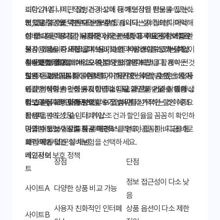
니다. 가입 나이, 직업, 건강 상태 등 개인적인 정보를 입력하
조항입니다. 어떤 질병과 사고에 대해 보장을 받을 수 있는
면 맞춤형 상품 추천도 받을 수 있습니다. '실비보험다이렉
지, 그리고 어떤 경우에는 보장이 제외되는지 정확히 파악해
보험료 절감을 위한 다양한 방법
트' 비교사이트를 이용하면 더욱 편리하고 빠르게 정보를 얻
야 합니다. 특히 암, 뇌졸중, 심근경색증 등 주요 질환에 대한
실비보험은 장기간 유지해야 하는 상품이기 때문에 보험료
을 수 있습니다. 무료로 이용 가능한 서비스이므로 부담 없이
보장 내용을 자세히 살펴보고, 가입 후 발생할 수 있는 예상
절감은 매우 중요합니다. '실비보험다이렉트'를 통해 설계사
활용해 보세요.
치 못한 상황에 대해서도 충분히 고려해야 합니다. 계약 전
수수료를 절감할 수 있으며, 다양한 할인 혜택을 활용하는 것
실비보험다이렉트 비교사이트 선택 가이드
설명자료를 꼼꼼히 읽어보고, 이해가 안 되는 부분은 보험사
도 좋은 방법입니다. 예를 들어 건강검진 수검, 금연, 운동 등
많은 비교사이트들이 존재하기 때문에 신뢰할 수 있는 사이
에 문의하여 확인하는 것이 좋습니다. 자신의 건강 상태와 생
건강한 생활 습관을 유지하면 보험료 할인을 받을 수 있습니
트를 선택하는 것이 중요합니다. 다음과 같은 기준을 통해 신
활 습관을 고려하여 필요한 보장 범위를 선택하는 것이 중요
다. 또한, 가족 단위로 보험에 가입하면 추가적인 할인 혜택
뢰도 높은 사이트를 선택할 수 있습니다.
정보의 정확성 및 투명성
합니다.
을 받을 수도 있습니다. 가입 조건과 할인율을 꼼꼼히 확인하
사용자 편의성 및 인터페이스
여 최대한 보험료를 절감하도록 노력해야 합니다. 지금 바로
다양한 보험사 상품 제공 여부
믿을 수 있는 사이트를 통해 정보를 얻고, 꼼꼼한 비교를 통
확인해보세요!
고객 지원 및 문의 채널
해 나에게 맞는 실비보험을 선택하세요.
개인정보 보호 정책
비교사이
장점
단점
트
정보 접근성이 다소 낮
사이트A
다양한 상품 비교 가능
음
사용자 친화적인 인터페
상품 옵션이 다소 제한
사이트B