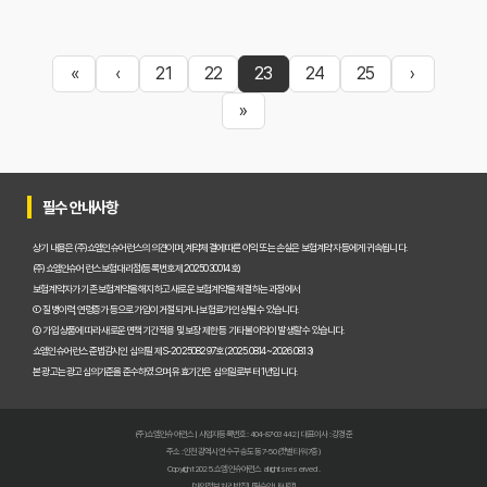
«
‹
21
22
23
24
25
›
»
필수 안내사항
상기 내용은 (주)쇼엠인슈어런스의 의견이며, 계약체결에 따른 이익 또는 손실은 보험계약자 등에게 귀속됩니다.
(주)쇼엠인슈어런스 보험대리점(등록번호 제2025030014호)
보험계약자가 기존 보험계약을 해지하고 새로운 보험계약을 체결하는 과정에서
① 질병이력, 연령증가 등으로 가입이 거절되거나 보험료가 인상될 수 있습니다.
② 가입 상품에 따라 새로운 면책기간 적용 및 보장 제한 등 기타 불이익이 발생할 수 있습니다.
쇼엠인슈어런스 준법감시인 심의필 제S-202508297호 (2025.08.14~2026.08.13)
본 광고는 광고심의기준을 준수하였으며, 유효기간은 심의일로부터 1년입니다.
(주)쇼엠인슈어런스 | 사업자등록번호 : 404-87-03442 | 대표이사 : 강경준
주소 : 인천광역시 연수구 송도동 7-50 (갯벌타워 7층)
Copyright 2025. 쇼엠인슈어런스 all rights reserved.
[개인정보처리방침]
[필수안내사항]