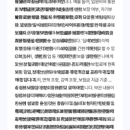
히 알려드립니다.
상품인지 꼼꼼히 비교해야 합니다. 예를 들어, 입원비와 통원
통원비 보장 금액 및 횟수 확인
비 보장금액, 특정 질병이나 수술에 대한 보장 여부, 자기부
자기부담금 및 면책기간 확인
2. 보험료 비교: 가격 대비 효율적인 선택
담금 비율 등을 면밀히 확인해야 합니다. 다양한 보험사의 상
특약 조건 비교 (ex. 도수치료, MRI, CT)
보험료는 보험 가입 시 가장 중요한 고려 요소 중 하나입니
품 정보를 '실비보험다이렉트' 사이트를 통해 한 번에 비교해
다. 같은 보장 내용이라도 보험사에 따라 보험료가 다를 수
보세요. 무료 비교견적 서비스를 이용하면 시간을 절약하고
있으므로 여러 보험사의 보험료를 비교하여 가격 대비 효율
보험사
월 보험료
입원비 보장
통원비 보장
효율적으로 비교할 수 있습니다.
적인 상품을 선택하는 것이 중요합니다. '실비보험다이렉
A 보험사
5만원
500만원
10만원
트'를 이용하면 각 보험사의 보험료를 간편하게 비교할 수 있
B 보험사
4만 5천원
400만원
15만원
으며, 나이, 성별, 직업 등 개인적인 정보를 입력하면 나에게
C 보험사
6만원
600만원
8만원
맞는 보험료를 예상해 볼 수 있습니다. 저렴한 보험료에 현혹
3. 약관 및 계약 조건 확인: 꼼꼼한 검토가 필수
되지 말고, 보장 범위와 보험료를 종합적으로 고려하여 결정
보험 가입 전에는 반드시 약관과 계약 조건을 꼼꼼히 검토해
해야 합니다.
야 합니다. 특히, 면책 조항, 감액 조항, 보험금 지급 기준 등
중요한 내용을 충분히 이해하고 있어야 합니다. 약관 내용이
4. 실비보험다이렉트 활용법 및 유의사항
어렵거나 이해하기 힘든 부분이 있다면 보험사에 문의하여
실비보험다이렉트 사이트를 이용하면 여러 보험사의 상품을
자세한 설명을 듣는 것이 좋습니다. '실비보험다이렉트'를 통
한눈에 비교할 수 있다는 장점이 있습니다. 하지만 단순히 보
해 비교한 후에도 최종적으로 선택한 보험 상품의 약관을 다
험료만 비교하는 것보다는 보장 범위와 약관을 꼼꼼하게 비
특히, 가입 전에 '실비보험다이렉트'를 통해 제공되는 정보의
시 한번 꼼꼼하게 검토하고 가입하는 것을 추천합니다.
교하는 것이 중요합니다. 또한, 온라인 비교 사이트에서 제공
정확성을 확인하고, 잘못된 정보로 인해 피해를 보지 않도록
하는 정보만으로 판단하지 말고, 필요하다면 보험 전문가의
주의해야 합니다. 다양한 사이트를 비교해보고, 각 사이트에
5. 가입 후 관리: 꾸준한 정보 습득과 보험금 청구 절차 숙지