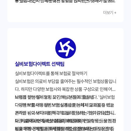
무엇보다도, 자신에게 맞는 보험을 선택하는 것이 가장 중요
용 절감과 편리성 측면에서 장점이 많지만, 주의해야 할 사항
하다는 것을 기억하세요.
들도 존재합니다. 본 가이드에서 제시된 내용들을 꼼꼼히 확
더보기 +
인하고, 자신에게 맞는 보험 상품을 신중하게 선택하여 불필
요한 손해를 방지하십시오. 지금 바로 실비보험다이렉트 비
교 사이트를 이용하여 정보를 얻고, 가입 전 전문가와 상담을
통해 최적의 선택을 하시기 바랍니다. 정보 검색 및 조회를
통해 더욱 자세한 내용을 확인하시고, 현명한 소비자가 되세
요!
실비보험다이렉트 선택팁
실비보험다이렉트를 통해 보험료 절약하기
실비보험은 의료비 부담을 줄여주는 필수적인 보험상품입니
다. 하지만 다양한 보험사와 복잡한 상품 구성으로 인해 어떤
보험을 선택해야 할지 고민하는 분들이 많습니다. '실비보험
나에게 맞는 실비보험 찾기: 비교사이트 활용법
다이렉트'를 이용하면 보험설계사를 거치지 않고 직접 비교
다양한 보험사의 실비보험 상품을 한눈에 비교해볼 수 있는
견적을 받아 보다 저렴하고 효율적인 보험 가입이 가능합니
온라인 비교사이트를 적극적으로 활용하는 것이 중요합니
다. 이 글에서는 실비보험다이렉트를 통해 실속 있는 보험 가
다. 비교사이트에서는 보험료, 보장내용, 면책항목 등을 직접
보장 범위 및 면책 조항 꼼꼼히 확인하기
입을 위한 선택팁을 자세히 알려드리겠습니다.
비교하여 나에게 가장 적합한 상품을 선택하는데 도움을 줍
보험 가입 전 반드시 확인해야 하는 것은 보장 범위와 면책