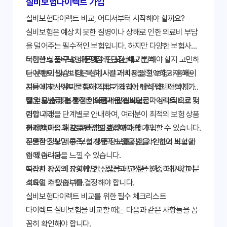
실비보험다이렉트 가입
실비보험다이렉트 비교, 어디서부터 시작해야 할까요?
실비보험은 예상치 못한 질병이나 상해로 인한 의료비 부담
을 덜어주는 필수적인 보험입니다. 하지만 다양한 보험사와
복잡한 상품 구성 때문에 어떤 보험에 가입해야 할지 고민하
다이렉트 실비보험의 장점과 단점 비교 분석
는 분들이 많습니다. 특히, 시간과 비용을 절약하고자 하는
다이렉트 실비보험은 설계사를 거치지 않고 보험사 홈페이
분들에게는 '실비보험다이렉트' 가입이 매력적인 선택지가
지나 비교사이트를 통해 직접 가입하는 방식입니다. 이를 통
될 수 있습니다. 본 가이드에서는 실비보험다이렉트 비교 및
해 얻을 수 있는 장점은 다음과 같습니다.
낮은 보험료: 설계사 수수료가 없어 보험료가 상대적으로 저
가입 과정을 단계별로 안내하여, 여러분이 최적의 보험 상품
렴합니다.
을 선택하는 데 도움을 드리겠습니다.
편리한 가입 절차: 온라인으로 간편하게 가입할 수 있습니다.
하지만 다음과 같은 단점도 고려해야 합니다.
투명한 정보 제공: 보험 상품 정보를 직접 확인하고 비교할
전문적인 상담 부족: 설계사의 도움을 받을 수 없어 보험 가
수 있습니다.
입에 어려움을 느낄 수 있습니다.
복잡한 상품 비교: 다양한 상품을 비교 분석하는 데 시간이
따라서 자신의 상황에 맞는 장점과 단점을 신중하게 비교 분
소요될 수 있습니다.
석하여 가입 여부를 결정해야 합니다.
실비보험다이렉트 비교를 위한 필수 체크리스트
다이렉트 실비보험을 비교할 때는 다음과 같은 사항들을 꼼
꼼히 확인해야 합니다.