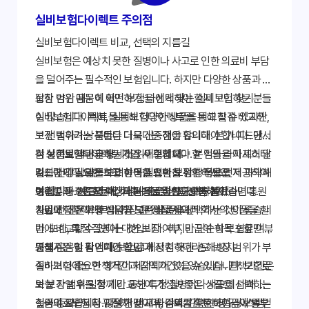
실비보험다이렉트 주의점
실비보험다이렉트 비교, 선택의 지름길
실비보험은 예상치 못한 질병이나 사고로 인한 의료비 부담
을 덜어주는 필수적인 보험입니다. 하지만 다양한 상품과 복
잡한 약관 때문에 어떤 보험을 선택해야 할지 고민하는 분들
보장 범위 꼼꼼히 확인하기: 나에게 맞는 실비보험 찾기
이 많습니다. 특히, '실비보험다이렉트'를 통해 직접 비교하
실비보험다이렉트를 통해 다양한 상품을 비교할 수 있지만,
고 선택하려는 분들은 더욱 신중해야 합니다. 본 가이드에서
보장 범위가 상품마다 다르다는 점을 유의해야 합니다. 단순
는 실비보험다이렉트 가입 시 주의해야 할 점들을 자세히 알
히 보험료만 비교하는 것은 위험합니다. 본인의 라이프스타
각 상품의 약관을 상세히 읽어보세요.
려드립니다. 알뜰하고 현명한 선택을 위한 정보를 제공하여
일과 건강 상태를 고려하여 필요한 보장 항목을 먼저 파악해
자신에게 필요한 보장 항목을 명확히 정의하세요.
여러분의 소중한 시간과 비용을 절약하도록 돕겠습니다.
야 합니다. 예를 들어, 자주 병원을 방문하는 분이라면 통원
병원 이용 빈도와 예상되는 의료비를 고려하세요.
보험료 비교는 필수: 가성비 좋은 상품 선택하기
치료에 대한 보장 범위가 넓은 상품을 선택하는 것이 좋습니
가입 전 전문가와 상담을 고려해보세요.
실비보험다이렉트의 가장 큰 장점은 여러 회사의 상품을 한
다. 또한, 특정 질병에 대한 보장 여부, 비급여 항목 포함 여부
번에 비교할 수 있다는 것입니다. 하지만 단순히 보험료만 비
등을 꼼꼼히 확인해야 합니다.
교해서는 안 됩니다. 보험료가 저렴하더라도 보장 범위가 부
면책기간 및 감액기간 확인: 예상치 못한 손해 방지
족하거나 중요한 항목이 제외되어 있을 수 있습니다. 보험료
실비보험에는 면책기간과 감액기간이 있습니다. 면책기간은
와 보장 범위를 함께 비교하여 가성비 좋은 상품을 선택하는
보험 가입 후 일정 기간 동안 특정 질병이나 사고에 대해 보
것이 중요합니다. 다양한 비교 사이트를 활용하여 정보를 얻
험금이 지급되지 않는 기간이며, 감액기간은 보험금이 일부
실손의료보험 청구 절차 및 서류 준비: 간편한 청구 시스템