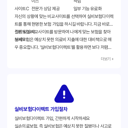
이스
적임
사이트C
전문가 상담 제공
일부 기능 유료화
자신의 상황에 맞는 비교사이트를 선택하여 실비보험다이렉
트를 통해 현명한 보험 가입을 하시길 바랍니다. 지금 바로
실비보험 비교사이트를 방문하여 나에게 맞는 보험을 찾아
결론 및 요약
보세요!
실비보험은 예상치 못한 의료비 지출에 대한 대비책으로 매
우 중요합니다. '실비보험다이렉트'를 활용하면 보다 저렴하
고 효율적으로 보험 가입이 가능합니다. 본 가이드에서 설명
더보기 +
한 팁들을 활용하여 꼼꼼하게 비교하고, 나에게 맞는 최적의
상품을 선택하여 안전하고 경제적인 보험 생활을 설계하시
기 바랍니다. 주요 질환에 대한 보장 범위와 면책 조항을 꼼
꼼히 확인하고, 다양한 할인 혜택을 적극적으로 활용하여 보
험료 부담을 줄이도록 노력하세요. 지금 바로 실비보험다이
렉트를 통해 나에게 맞는 보험을 찾아보세요!
실비보험다이렉트 가입절차
실비보험다이렉트 가입, 간편하게 시작하세요
실손의료보험, 즉 실비보험은 예상치 못한 질병이나 사고로