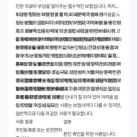
인한 의료비 부담을 덜어주는 필수적인 보험입니다. 하지만
복잡한 절차와 다양한 상품 비교 때문에 가입에 어려움을 느
1. 나에게 맞는 보험 상품 찾기: 비교분석의 중요성
끼는 분들이 많습니다. 이제 '실비보험다이렉트'를 통해 간편
실비보험은 상품마다 보장 범위, 보험료, 자기부담금 등이 다
하고 효율적으로 나에게 맞는 실비보험을 찾아보세요. 본 가
르기 때문에 신중한 비교가 중요합니다. 온라인 비교사이트
이드에서는 실비보험다이렉트 가입 절차를 단계별로 자세히
를 활용하여 여러 회사의 상품 정보를 한눈에 비교해보세요.
2. 실비보험다이렉트 가입 과정: 온라인으로 간편하게
안내해드립니다.
보장내용을 꼼꼼히 확인하고, 나이, 직업, 건강상태 등을 고
온라인으로 실비보험에 가입하는 것은 시간과 비용을 절약
려하여 나에게 가장 적합한 상품을 선택해야 합니다. 특히,
할 수 있는 효율적인 방법입니다. '실비보험다이렉트'를 통해
중복보장 여부와 면책조항, 감액기간 등 세부적인 조건을 확
온라인 가입 플랫폼을 이용하면, 방문 상담 없이 편리하게 가
회원가입 및 로그인
인하는 것이 중요합니다. 무료 상담 서비스를 이용하여 전문
입 절차를 진행할 수 있습니다. 대부분의 보험사는 온라인 가
상품 선택 및 비교
가의 도움을 받는 것도 좋은 방법입니다. 지금 바로 나에게
입 시스템을 제공하고 있으며, 필요한 정보를 입력하고, 필요
개인정보 입력
가입 전에 약관을 꼼꼼히 읽어보고, 이해되지 않는 부분은 보
맞는 실비보험을 찾아보세요!
한 서류를 업로드하면 됩니다. 가입 과정은 일반적으로 다음
보험금 청구 관련 정보 확인
험사에 문의하는 것이 좋습니다. 온라인 가입 과정은 일반적
과 같습니다.
계약 체결 및 보험료 납부
으로 매우 간단하며, 단계별 안내가 잘 되어 있어 어려움 없
3. 필요 서류 준비 및 제출
이 진행할 수 있습니다.
실비보험 가입 시 필요한 서류는 보험사마다 다를 수 있지만,
일반적으로 다음과 같은 서류가 필요합니다.
서류 종류
설명
주민등록증 또는 운전면허
본인 확인을 위한 서류입니다.