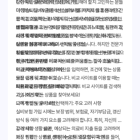
잡한 약관 때문에 어떤 보험에 가입해야 할지 고민하는 분들
다이렉트 실비보험의 장점과 단점
이 많습니다. 이 글에서는 실비보험다이렉트를 통해 보다 간
다이렉트 실비보험은 보험 설계사를 거치지 않고 온라인으
편하고 효율적으로 나에게 맞는 실비보험을 찾는 방법을 안
로 직접 가입하는 방식입니다. 설계사 수수료가 없어 보험료
내합니다. 비교 사이트를 활용하여 시간과 노력을 절약하고,
를 절약할 수 있는 것이 가장 큰 장점입니다. 또한, 시간과 장
보험료 절감
나에게 최적화된 보험 상품을 선택하는 전략을 제시합니다.
소에 제약 없이 편리하게 가입할 수 있으며, 자신에게 맞는
시간 및 장소의 제약 없음
상품을 꼼꼼히 비교하여 선택할 수 있습니다. 하지만 전문가
다양한 상품 비교 가능
실비보험다이렉트 비교 사이트 활용법
의 도움 없이 스스로 정보를 찾고 분석해야 하는 부담이 있으
자율적인 상품 선택 가능
실비보험다이렉트 비교는 다양한 보험 상품을 한눈에 비교
며, 복잡한 약관을 이해하는 데 어려움을 느낄 수 있습니다.
전문가 상담 부재
할 수 있는 온라인 비교 사이트를 이용하는 것이 효율적입니
약관 이해의 어려움
다. 원하는 보장 내용과 예산을 입력하면, 조건에 맞는 상품
비교 사이트의 신뢰성 확인
들을 쉽게 비교할 수 있습니다. 비교 사이트를 이용할 때는
보장 내용 및 특약 비교
다음과 같은 점을 유의해야 합니다.
보험료와 자기부담금 비교
지금 바로 다양한 실비보험다이렉트 비교 사이트를 검색하
가입 조건 확인
고, 나에게 맞는 상품을 찾아보세요!
고객 평점 및 후기 확인
나에게 맞는 실비보험 선택하기: 주요 고려 사항
실비보험 가입 시에는 보장 범위, 보험료, 자기부담금, 갱신
방식 등 여러 가지 요소를 고려해야 합니다. 특히, 자신의 건
강 상태와 생활 습관, 예상되는 의료비 지출 등을 고려하여
고려 사항
설명
가장 적합한 상품을 선택하는 것이 중요합니다. 예를 들어,
보장 범위
입원, 통원, 수술 등 보장 범위 확인